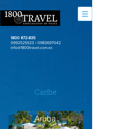
1800 872-835
0992525523
/
0983697042
info@1800travel.com.ec
Caribe
Aruba