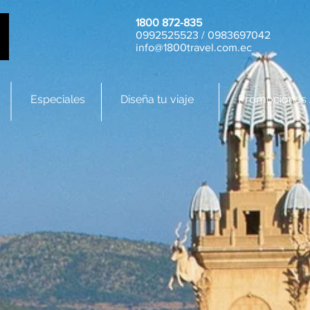
1800 872-835
0992525523 / 0983697042
info@1800travel.com.ec
Especiales
Diseña tu viaje
Promociones 