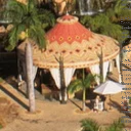
famos
excel
DIA 5
Desay
donde
para 
media
se al
París
consi
DIA 6
Desay
mundo
Elíseo
Puente
Museo
mundo
Prado
desde
Samot
arqui
conoc
tendr
asisti
DIA 7