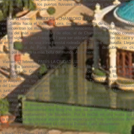
a por poseer uno de los puertos fluviales más importantes de Europa y por
entes vinos. Cena y alojamiento.
. Jueves 11 febrero.- BURDEOS - CHAMBORD - PARÍS
uno. Salida hacia el Valle de Loira, tierra de acogida de Leonardo de Vin
 se encuentran los más famosos castillos renacentistas franceses. Tiempo l
la visita del más representativo de ellos, el de Chambord, mandado constru
dos del siglo XVI por Francisco I para ser utilizado como pabellón de caza y
za en el corazón de una zona forestal rodeada por 31 kms de muralla. Llega
. Tour opcional de París Iluminado, donde podremos descubrir una ci
derada por muchos la más bella del mundo. Alojamiento.
. Viernes 12 febrero.- PARÍS LA CIUDAD LUZ
uno. Visita panorámica: La Plaza de la Concordia, una de las más bellas
, la Opera de Garnier, símbolo de la Francia de Napoleón III, los Ca
s, el Arco de Triunfo, Barrio de Saint Germain, los Boulevares, los Inválidos
 de Alejandro III, los jardines de Luxemburgo, etc. Tarde libre o visita opcion
 del Louvre, antigua residencia real y hoy en día uno de los mayores museos
, junto con el Hermitage de San Petersburgo, el Metropolitan de Nueva York 
 de Madrid, y donde se encuentra una maravillosa colección artística, qu
 las obras maestras de la antigüedad, como la Venus de Milo o la Victori
racia hasta la revolucionaria Pirámide de acero y cristal realizada po
tecto chino-estadounidense Ieo Ming Pei, que da acceso al museo y tam
eremos los Apartamentos de Napoleón. Por la noche en otra visita opci
á la oportunidad de conocer alguno de los espectáculos más simbólicos de P
endo opcionalmente al cabaret Le Lido o al Paradis Latin. Alojamiento.
. Sábado 13 febrero.- PARIS