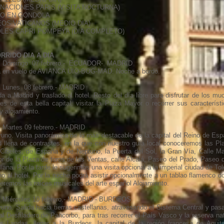
INACIONES PARIS (VISITA NOCTURNA)
O EN GONDOLA
OS VATICANOS (MEDIO DIA)
LES CAPRI POMPEYA (DIA COMPLETO)
RRIDO DIA A DIA
. Domingo 07 febrero.- ECUADOR- MADRID
a en vuelo de AVIANCA UIO-BOG-MAD. Noche a bordo.
. Lunes 08 febrero.- MADRID
da a Madrid y traslado al hotel. Resto del día libre para disfrutar de los mu
nes de esta bella capital, visitar la Plaza Mayor o recorrer sus característi
y alojamiento.
. Martes 09 febrero.- MADRID
uno. Visita panorámica de lo más destacable de la capital del Reino de Esp
d llena de contrastes, en la que con nuestro guía local conoceremos las Pl
 Cibeles, de España y de Neptuno, la Puerta del Sol, la Gran Vía, Calle Ma
or de la Plaza de toros de las Ventas, calle Alcalá, Paseo del Prado, Paseo d
lana. Por la tarde le sugerimos una visita opcional a la imperial ciudad de To
no al hotel. Por la noche podrá asistir opcionalmente a un tablao flamenco d
eremos las raíces musicales del arte español Alojamiento.
. Miércoles 10 febrero.- MADRID - BURDEOS
uno. Salida hacia tierras castellanas, atravesando el Sistema Central y pas
al Desfiladero de Pancorbo, para tras recorrer el País Vasco y la reserva nat
s Landas, llegar a la Burdeos, la capital de la región francesa de Aquita