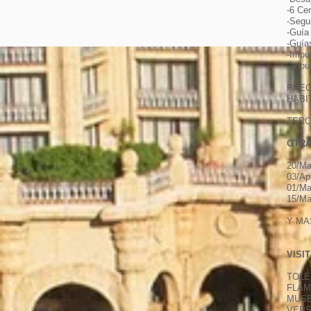
-6 Cen
-Segur
-Guía
-Guías
-Impu
-Impu
PREC
HABI
TERC
OTRA
20/Ma
03/Ap
01/Ma
15/Ma
Y MA
VISI
TOLE
FLAM
MUSE
VERS