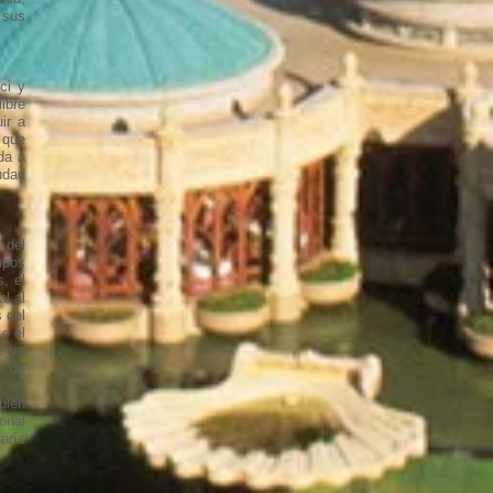
 sus
ci y
ibre
ir a
 que
da a
udad
 del
mpos
, el
al al
 del
o el
e va
a de
r el
bién
onal
arís