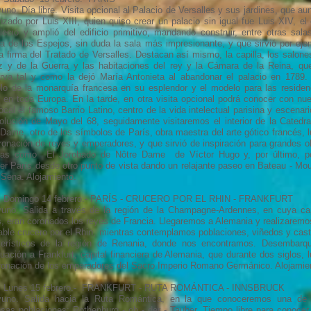
no. Día libre. Visita opcional al Palacio de Versalles y sus jardines, que au
zado por Luis XIII, quien quiso crear un palacio sin igual fue Luis XIV, el 
leció y amplió del edificio primitivo, mandando construir, entre otras salas
ía de los Espejos, sin duda la sala más impresionante, y que sirvió por eje
la firma del Tratado de Versalles. Destacan así mismo, la capilla, los salone
z y de la Guerra y las habitaciones del rey y la Cámara de la Reina, qu
rva tal y como la dejó María Antonieta al abandonar el palacio en 1789.
lo de la monarquía francesa en su esplendor y el modelo para las residen
s en toda Europa. En la tarde, en otra visita opcional podrá conocer con nue
ocal el famoso Barrio Latino, centro de la vida intelectual parisina y escenar
volución de Mayo del 68, seguidamente visitaremos el interior de la Catedra
 Dame, otro de los símbolos de París, obra maestra del arte gótico francés, l
ronación de reyes y emperadores, y que sirvió de inspiración para grandes o
arias como El Jorobado de Nôtre Dame de Víctor Hugo y, por último, p
er París desde otro punto de vista dando un relajante paseo en Bateau - Mo
 Sena. Alojamiento.
. Domingo 14 febrero.- PARÍS - CRUCERO POR EL RHIN - FRANKFURT
uno. Salida a través de la región de la Champagne-Ardennes, en cuya cap
, eran coronados los reyes de Francia. Llegaremos a Alemania y realizaremo
able crucero por el Rhin, mientras contemplamos poblaciones, viñedos y casti
terísticos de la región de Renania, donde nos encontramos. Desembarq
uación a Frankfurt, capital financiera de Alemania, que durante dos siglos, l
ronación de los emperadores del Sacro Imperio Romano Germánico. Alojamie
. Lunes 15 febrero.- FRANKFURT - RUTA ROMÁNTICA - INNSBRUCK
uno. Salida hacia la Ruta Romántica, en la que conoceremos una de
sas poblaciones: Rothenburg - ob - der - Tauber. Tiempo libre para conocer