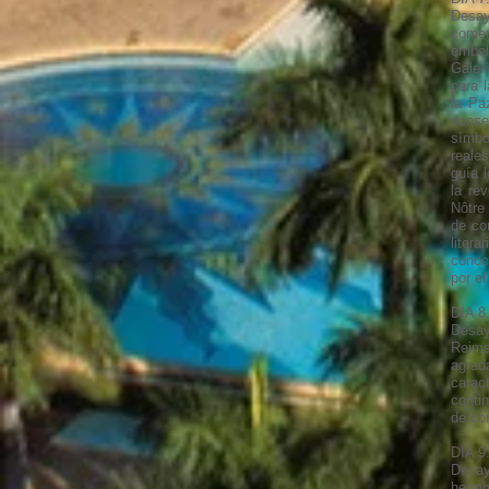
Desayu
comen
embel
Galer
para 
la Pa
conse
símbo
reale
guía l
la re
Nôtre
de co
liter
conoc
por el
DIA 8
Desay
Reims
agrad
carac
contin
de co
DIA 9
Desay
hermo