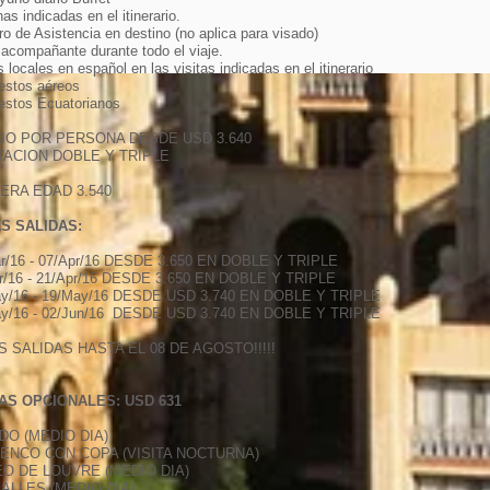
as indicadas en el itinerario.
o de Asistencia en destino (no aplica para visado)
 acompañante durante todo el viaje.
 locales en español en las visitas indicadas en el itinerario
estos aéreos
estos Ecuatorianos
IO POR PERSONA DESDE USD 3.640
TACION DOBLE Y TRIPLE
ERA EDAD 3.540
S SALIDAS:
r/16 - 07/Apr/16 DESDE 3.650 EN DOBLE Y TRIPLE
r/16 - 21/Apr/16 DESDE 3.650 EN DOBLE Y TRIPLE
y/16 - 19/May/16 DESDE USD 3.740 EN DOBLE Y TRIPLE
y/16 - 02/Jun/16 DESDE USD 3.740 EN DOBLE Y TRIPLE
S SALIDAS HASTA EL 08 DE AGOSTO!!!!!
TAS OPCIONALES: USD 631
DO (MEDIO DIA)
ENCO CON COPA (VISITA NOCTURNA)
O DE LOUVRE (MEDIO DIA)
ALLES (MEDIO DIA)