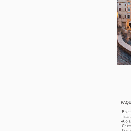
PAQU
-Bole
-Tras
-Aloj
-Cruce
-Desa