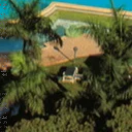
a de
s de
val,
ó de
Walt
za y
egos
na y
: la
tura
reve
 Las
 del
guna
rés,
onde
acio
rco.
 del
e un
e la
guía