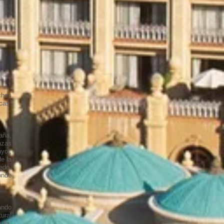
chos
cas.
aña,
azas
yor,
e la
ledo.
onde
ando
ural
nia,