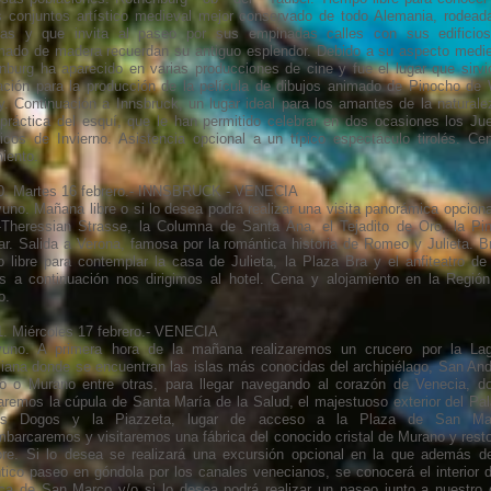
s conjuntos artístico medieval mejor conservado de todo Alemania, rodead
las y que invita al paseo por sus empinadas calles con sus edificio
mado de madera recuerdan su antiguo esplendor. Debido a su aspecto medie
nburg ha aparecido en varias producciones de cine y fue el lugar que sirvi
ración para la producción de la película de dibujos animado de Pinocho de 
y. Continuación a Innsbruck, un lugar ideal para los amantes de la naturale
 práctica del esquí, que le han permitido celebrar en dos ocasiones los Ju
icos de Invierno. Asistencia opcional a un típico espectáculo tirolés. Ce
iento.
0. Martes 16 febrero.- INNSBRUCK - VENECIA
uno. Mañana libre o si lo desea podrá realizar una visita panorámica opcional
-Theressian Strasse, la Columna de Santa Ana, el Tejadito de Oro, la Pin
lar. Salida a Verona, famosa por la romántica historia de Romeo y Julieta. B
o libre para contemplar la casa de Julieta, la Plaza Bra y el anfiteatro de
s a continuación nos dirigimos al hotel. Cena y alojamiento en la Región
o.
1. Miércoles 17 febrero.- VENECIA
uno. A primera hora de la mañana realizaremos un crucero por la La
iana donde se encuentran las islas más conocidas del archipiélago, San And
do o Murano entre otras, para llegar navegando al corazón de Venecia, d
aremos la cúpula de Santa María de la Salud, el majestuoso exterior del Pal
os Dogos y la Piazzeta, lugar de acceso a la Plaza de San Ma
barcaremos y visitaremos una fábrica del conocido cristal de Murano y resto
ibre. Si lo desea se realizará una excursión opcional en la que además d
tico paseo en góndola por los canales venecianos, se conocerá el interior d
ica de San Marco y/o si lo desea podrá realizar un paseo junto a nuestro 