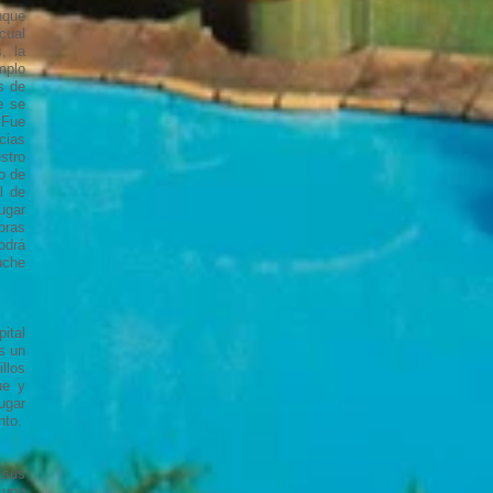
nque
cual
, la
mplo
s de
e se
 Fue
cias
stro
io de
l de
ugar
bras
odrá
uche
ital
s un
llos
ue y
ugar
nto.
 sus
 uno