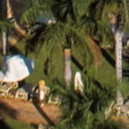
de lo
mural
entra
Rothe
inspi
Disne
de la
Olímp
alojam
DIA 1
Desay
Maria
Circu
tiemp
Arena
Venet
DIA 1
Desay
Venec
el Li
admir
de l
Desem
día l
román
Basíl