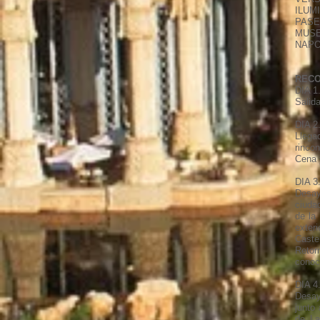
ILUM
PASE
MUSE
NAPO
RECO
DIA 1
Salid
DIA 2
Llega
rinco
Cena 
DIA 3
Desay
ciuda
de la
exteri
Castel
Retor
conoc
DIA 4
Desay
junto 
de La