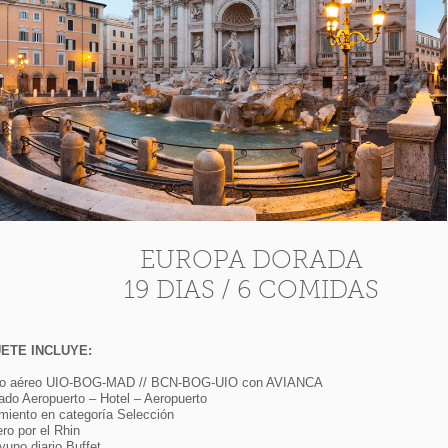
EUROPA DORADA
19 DIAS / 6 COMIDAS
ETE INCLUYE:
to aéreo UIO-BOG-MAD // BCN-BOG-UIO con AVIANCA
lado Aeropuerto – Hotel – Aeropuerto
amiento en categoría Selección
ro por el Rhin
yuno diario Buffet