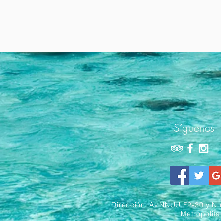
Síguenos
Dirección: Av.NNUU E2-30 y Nuñ
Metropolita