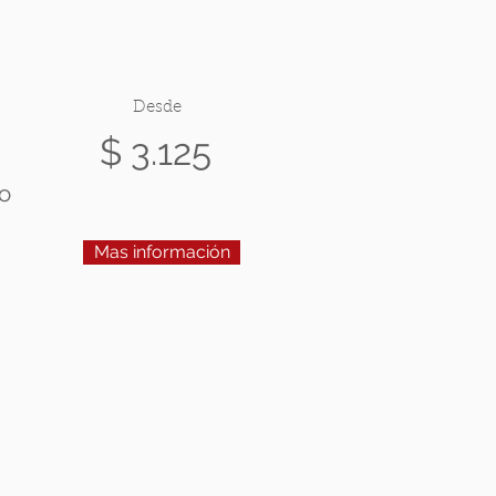
Desde
$ 3.125
CO
Mas información