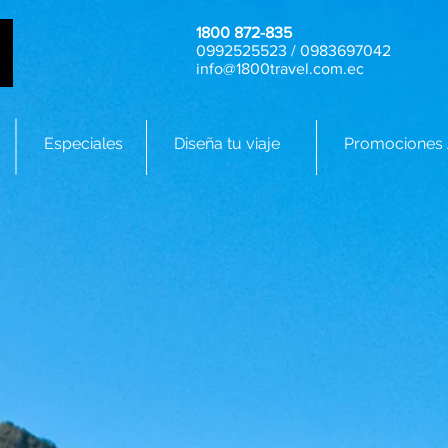
1800 872-835
0992525523 / 0983697042
info@1800travel.com.ec
Especiales
Diseña tu viaje
Promociones 